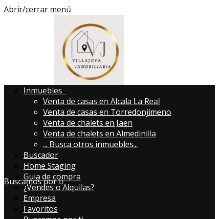
Abrir/cerrar menú
Inmuebles
Venta de casas en Alcala La Real
infoastri@avillajoya.es
Venta de casas en Torredonjimeno
Venta de chalets en Jaen
Venta de chalets en Almedinilla
613357819
...
Busca otros inmuebles...
Buscador
Home Staging
Guia de compra
Buscamos por ti
¿Vendes o Alquilas?
Empresa
Favoritos