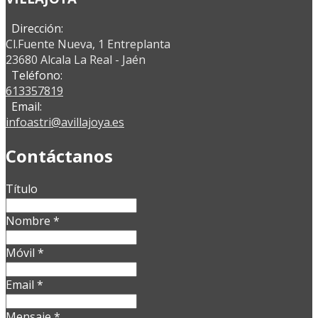
Dirección:
Cl.Fuente Nueva, 1 Entreplanta
23680 Alcala La Real - Jaén
Teléfono:
613357819
Email:
infoastri@avillajoya.es
Contáctanos
Título
Nombre
*
Móvil
*
Email
*
Mensaje
*