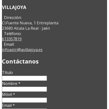
VILLAJOYA
Dirección:
Cl.Fuente Nueva, 1 Entreplanta
23680 Alcala La Real - Jaén
Teléfono:
613357819
Email:
infoastri@avillajoya.es
Contáctanos
Título
Nombre
*
Móvil
*
Email
*