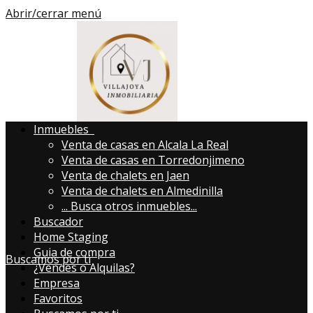
Abrir/cerrar menú
Inmuebles
Venta de casas en Alcala La Real
infoastri@avillajoya.es
Venta de casas en Torredonjimeno
Venta de chalets en Jaen
Venta de chalets en Almedinilla
613357819
...
Busca otros inmuebles...
Buscador
Home Staging
Guia de compra
Buscamos por ti
¿Vendes o Alquilas?
Empresa
Favoritos