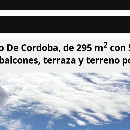
2
go De Cordoba, de 295 m
con 
 balcones, terraza y terreno po