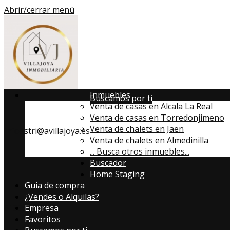
Abrir/cerrar menú
Inmuebles
Buscamos por ti
Venta de casas en Alcala La Real
Venta de casas en Torredonjimeno
Venta de chalets en Jaen
infoastri@avillajoya.es
Venta de chalets en Almedinilla
...
Busca otros inmuebles...
Buscador
Home Staging
Guia de compra
¿Vendes o Alquilas?
613357819
Empresa
Favoritos