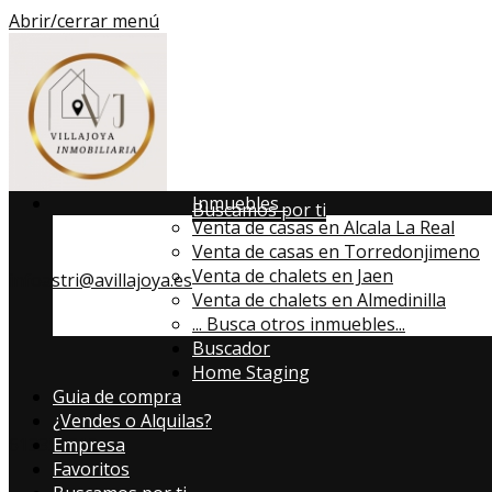
Abrir/cerrar menú
Inmuebles
Buscamos por ti
Venta de casas en Alcala La Real
Venta de casas en Torredonjimeno
Venta de chalets en Jaen
infoastri@avillajoya.es
Venta de chalets en Almedinilla
...
Busca otros inmuebles...
Buscador
Home Staging
Guia de compra
¿Vendes o Alquilas?
613357819
Empresa
Favoritos