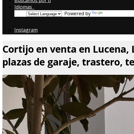
Buscamos por ti
Idiomas
Powered by
Translate
Instagram
Cortijo en venta en Lucena, 
plazas de garaje, trastero, t