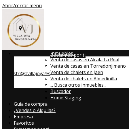
Abrir/cerrar menú
Inmuebles
Buscamos por ti
Venta de casas en Alcala La Real
Venta de casas en Torredonjimeno
Venta de chalets en Jaen
infoastri@avillajoya.es
Venta de chalets en Almedinilla
...
Busca otros inmuebles...
Buscador
Home Staging
Guia de compra
¿Vendes o Alquilas?
613357819
Empresa
Favoritos